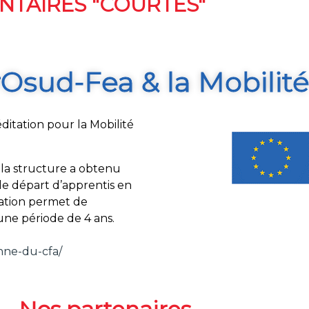
TAIRES "COURTES"
Osud-Fea & la Mobili
itation pour la Mobilité
 la structure a obtenu
e départ d’apprentis en
tation permet de
une période de 4 ans.
nne-du-cfa/