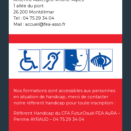
1 allée du port
26 200 Montélimar
Tel : 04 75 29 34 04
Mail : accueil@fea-asso.fr
Nos formations sont accessibles aux personnes
en situation de handicap, merci de contacter
notre référent handicap pour toute inscription :
Référent Handicap du CFA FuturOsud-FEA AuRA –
Perrine AYRAUD – 04 75 29 34 04