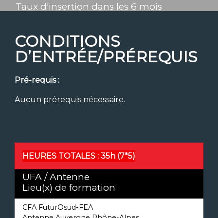
Taux d'insertion dans les 6 mois
CONDITIONS
D’ENTRÉE/PRÉREQUIS
Pré-requis :
Aucun prérequis nécessaire.
HEURES TOTALES :
35h (7*5)
UFA / Antenne
Lieu(x) de formation
CFA FuturOsud-FEA
Antenne Auvergne Rhône-Alpes