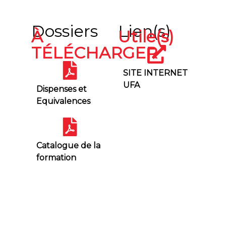
Dossiers
Lien(s)
À
Utile(s)
TÉLÉCHARGER
SITE INTERNET
UFA
Dispenses et
Equivalences
Catalogue de la
formation