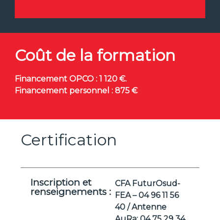
Coût de la formation
Financement OPCO : 1 120 €.
Financement personnel : 875 €
Certification
Inscription et
CFA FuturOsud-
renseignements :
FEA – 04 96 11 56
40 / Antenne
AuRa: 04 75 29 34