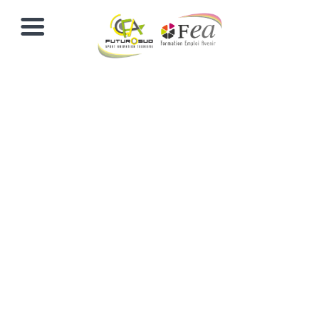
Deviens
Pilote de
drone