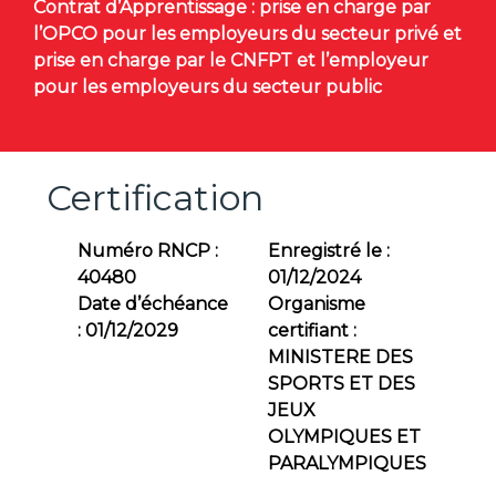
Contrat d’Apprentissage : prise en charge par
l’OPCO pour les employeurs du secteur privé et
prise en charge par le CNFPT et l’employeur
pour les employeurs du secteur public
Certification
Numéro RNCP :
Enregistré le :
40480
01/12/2024
Date d’échéance
Organisme
:
01/12/2029
certifiant :
MINISTERE DES
SPORTS ET DES
JEUX
OLYMPIQUES ET
PARALYMPIQUES