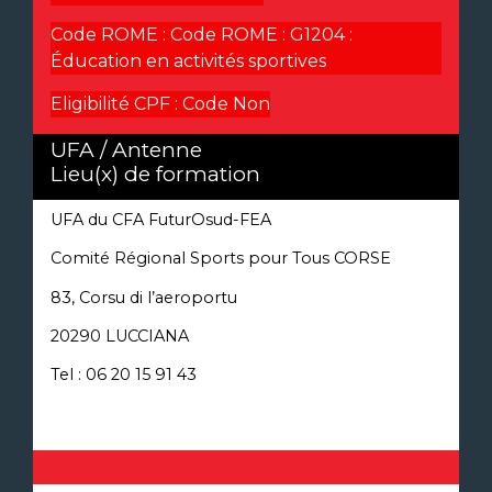
Code ROME :
Code ROME : G1204 :
Éducation en activités sportives
Eligibilité CPF : Code
Non
UFA / Antenne
Lieu(x) de formation
UFA du CFA FuturOsud-FEA
Comité Régional Sports pour Tous CORSE
83, Corsu di l’aeroportu
20290 LUCCIANA
Tel : 06 20 15 91 43