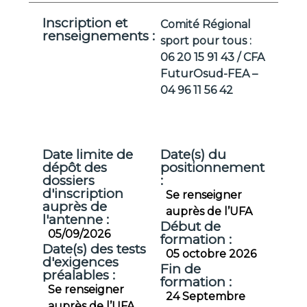
Inscription et
Comité Régional
renseignements :
sport pour tous :
06 20 15 91 43 / CFA
FuturOsud-FEA –
04 96 11 56 42
Date limite de
Date(s) du
dépôt des
positionnement
dossiers
:
d'inscription
Se renseigner
auprès de
auprès de l’UFA
l'antenne :
Début de
05/09/2026
formation :
Date(s) des tests
05 octobre 2026
d'exigences
Fin de
préalables :
formation :
Se renseigner
24 Septembre
auprès de l’UFA