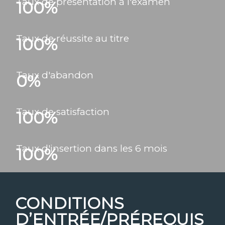
Taux de présentation à l'examen
100
%
Taux de réussite au titre
100
%
Taux d'abandon
0
%
Taux de satisfaction
100
%
Taux d'insertion dans les 6 mois
100
%
CONDITIONS
D’ENTRÉE/PRÉREQUIS