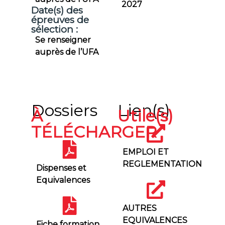
2027
Date(s) des
épreuves de
sélection :
Se renseigner
auprès de l’UFA
Dossiers
Lien(s)
À
Utile(s)
TÉLÉCHARGER
EMPLOI ET
REGLEMENTATION
Dispenses et
Equivalences
AUTRES
EQUIVALENCES
Fiche formation