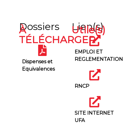
Dossiers
Lien(s)
À
Utile(s)
TÉLÉCHARGER
EMPLOI ET
REGLEMENTATION
Dispenses et
Equivalences
RNCP
SITE INTERNET
UFA