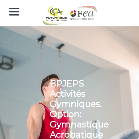
BPJEPS
Activités
Gymniques.
Option:
Gymnastique
Acrobatique