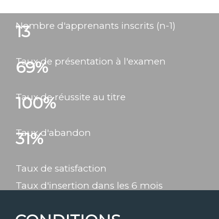
Nombre d'apprenants inscrits (n-1)
13
Taux de présentation à l'examen
69
%
Taux de réussite au titre
100
%
Taux d'abandon
31
%
Taux de satisfaction
Taux d'insertion dans les 6 mois