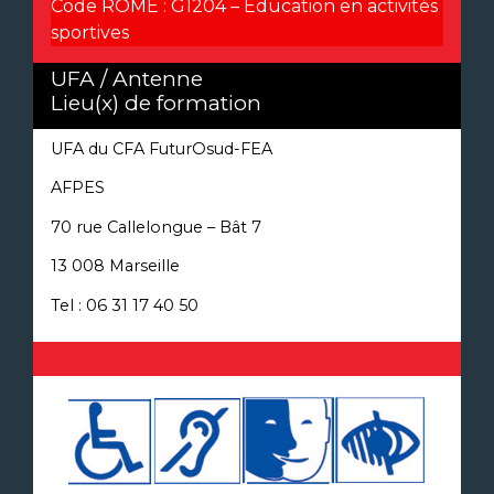
Code ROME :
G1204 – Education en activités
sportives
UFA / Antenne
Lieu(x) de formation
UFA du CFA FuturOsud-FEA
AFPES
70 rue Callelongue – Bât 7
13 008 Marseille
Tel : 06 31 17 40 50