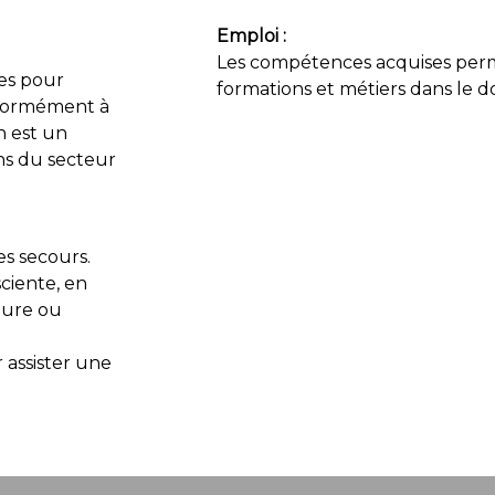
Emploi :
Les compétences acquises perm
res pour
formations et métiers dans le do
nformément à
n est un
ns du secteur
es secours.
ciente, en
ûlure ou
 assister une