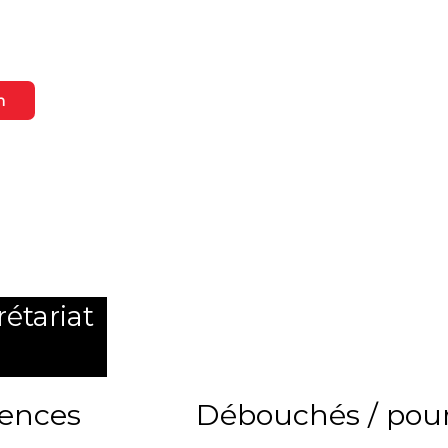
n
étariat
tences
Débouchés / pour