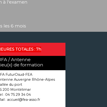
n à l'examen
s les 6 mois
EURES TOTALES :
7h
UFA / Antenne
ieu(x) de formation
FA FuturOsud-FEA
ntenne Auvergne Rhône-Alpes
 allée du port
6 200 Montélimar
el : 04 75 29 34 04
ail : accueil@fea-asso.fr