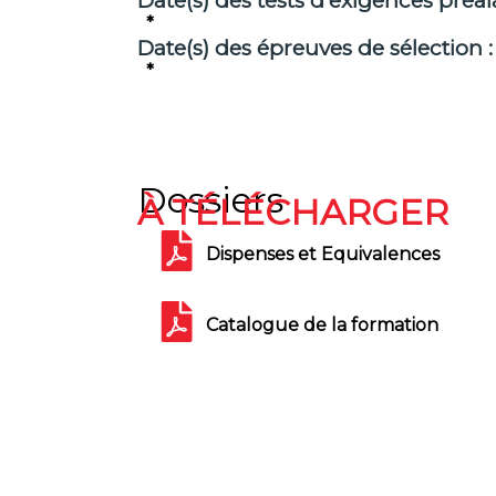
Date(s) des tests d'exigences préala
*
Date(s) des épreuves de sélection :
*
Dossiers
À TÉLÉCHARGER
Dispenses et Equivalences
Catalogue de la formation