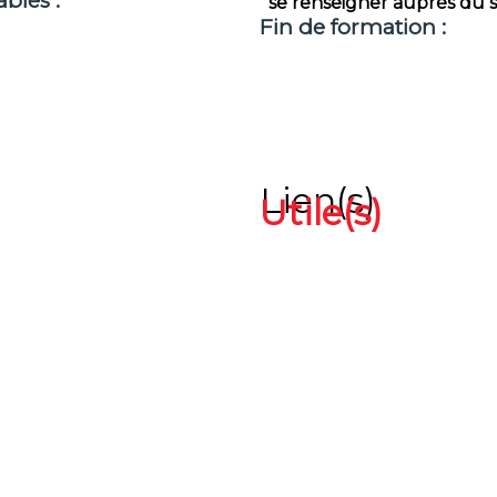
bles :
se renseigner auprés du s
Fin de formation :
Lien(s)
Utile(s)