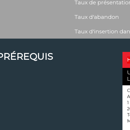
Taux de présentatio
Taux d'abandon
Taux d'insertion dan
PRÉREQUIS
H
L
C
A
1
2
T
M