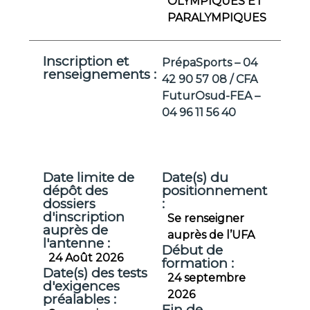
OLYMPIQUES ET
PARALYMPIQUES
Inscription et
PrépaSports – 04
renseignements :
42 90 57 08 / CFA
FuturOsud-FEA –
04 96 11 56 40
Date limite de
Date(s) du
dépôt des
positionnement
dossiers
:
d'inscription
Se renseigner
auprès de
auprès de l’UFA
l'antenne :
Début de
24 Août 2026
formation :
Date(s) des tests
24 septembre
d'exigences
2026
préalables :
Fin de