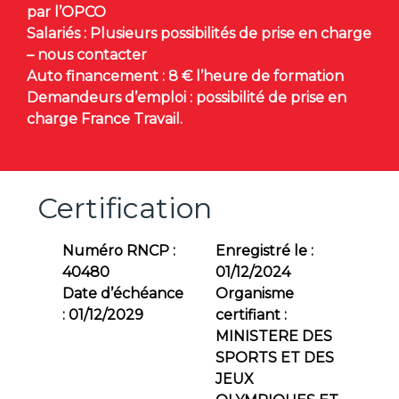
par l’OPCO
Salariés : Plusieurs possibilités de prise en charge
– nous contacter
Auto financement : 8 € l’heure de formation
Demandeurs d’emploi : possibilité de prise en
charge France Travail.
Certification
Numéro RNCP :
Enregistré le :
40480
01/12/2024
Date d’échéance
Organisme
:
01/12/2029
certifiant :
MINISTERE DES
SPORTS ET DES
JEUX