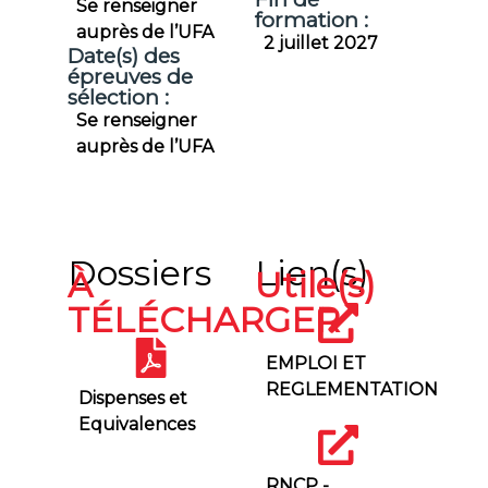
Se renseigner
formation :
auprès de l’UFA
2 juillet 2027
Date(s) des
épreuves de
sélection :
Se renseigner
auprès de l’UFA
Dossiers
Lien(s)
À
Utile(s)
TÉLÉCHARGER
EMPLOI ET
REGLEMENTATION
Dispenses et
Equivalences
RNCP -