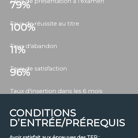
Taux de présentation à l'examen
79
%
Taux de réussite au titre
100
%
Taux d'abandon
11
%
Taux de satisfaction
96
%
Taux d'insertion dans les 6 mois
CONDITIONS
D’ENTRÉE/PRÉREQUIS
Avoir satisfait aux épreuves des TEP :