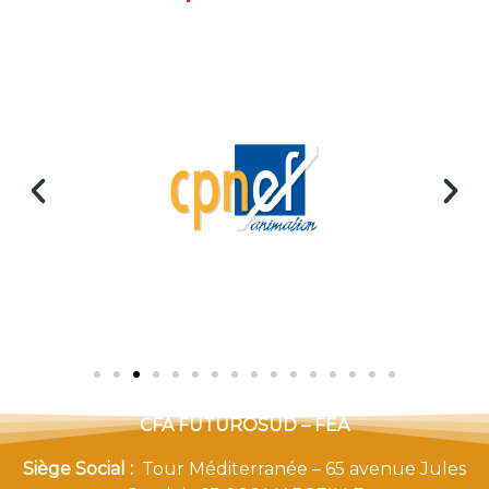
CFA FUTUROSUD – FEA
Siège Social :
Tour Méditerranée – 65 avenue Jules