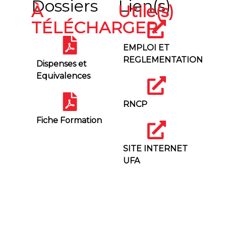
Dossiers
Lien(s)
À
Utile(s)
TÉLÉCHARGER
EMPLOI ET
REGLEMENTATION
Dispenses et
Equivalences
RNCP
Fiche Formation
SITE INTERNET
UFA