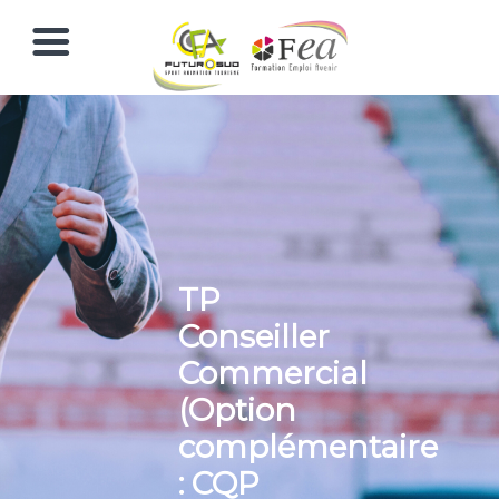
TP
Conseiller
Commercial
(Option
complémentaire
: CQP