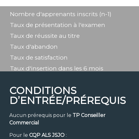
Nombre d'apprenants inscrits (n-1)
Taux de présentation à l'examen
Taux de réussite au titre
Taux d'abandon
Taux de satisfaction
Taux d'insertion dans les 6 mois
CONDITIONS
D’ENTRÉE/PRÉREQUIS
Aucun prérequis pour le
TP Conseiller
Commercial
Pour le
CQP ALS JSJO
: