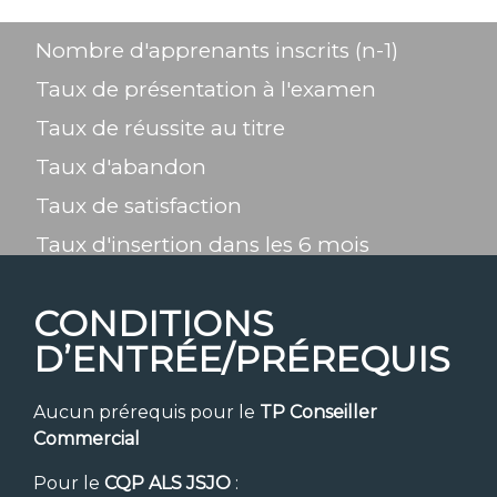
Nombre d'apprenants inscrits (n-1)
Taux de présentation à l'examen
Taux de réussite au titre
Taux d'abandon
Taux de satisfaction
Taux d'insertion dans les 6 mois
CONDITIONS
D’ENTRÉE/PRÉREQUIS
Aucun prérequis pour le
TP Conseiller
Commercial
Pour le
CQP ALS JSJO
: