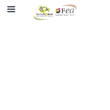
TP
Conseiller
Commercial
(Option
complémentaire
: CQP