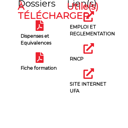
Dossiers
Lien(s)
À
Utile(s)
TÉLÉCHARGER
EMPLOI ET
REGLEMENTATION
Dispenses et
Equivalences
RNCP
Fiche formation
SITE INTERNET
UFA