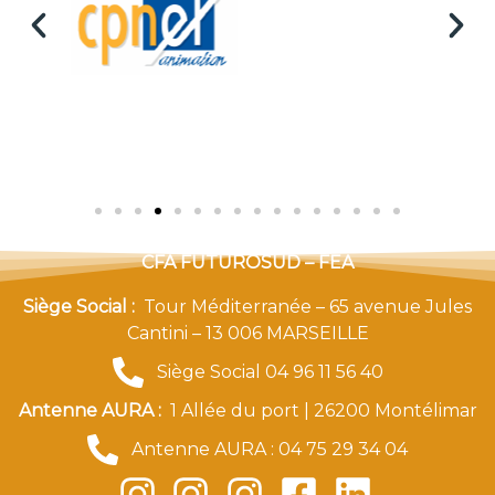
CFA FUTUROSUD – FEA
Siège Social :
Tour Méditerranée – 65 avenue Jules
Cantini – 13 006 MARSEILLE
Siège Social 04 96 11 56 40
Antenne AURA :
1 Allée du port | 26200 Montélimar
Antenne AURA : 04 75 29 34 04