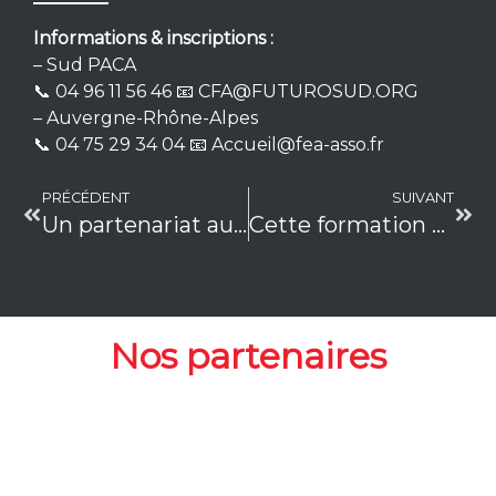
Informations & inscriptions :
– Sud PACA
📞 04 96 11 56 46 📧 CFA@FUTUROSUD.ORG
– Auvergne-Rhône-Alpes
📞 04 75 29 34 04 📧 Accueil@fea-asso.fr
PRÉCÉDENT
SUIVANT
Un partenariat au service du sport, de la formation et de l’emploi
Cette formation biqualifiante qui offre une double compétence recherchée dans le sport et le commerce.
Nos partenaires